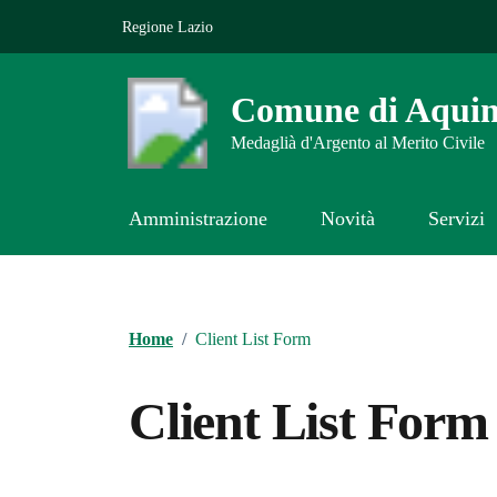
Vai ai contenuti
Vai al footer
Regione Lazio
Comune di Aqui
Medaglià d'Argento al Merito Civile
Amministrazione
Novità
Servizi
Contenuti in evidenza
Home
/
Client List Form
Client List Form