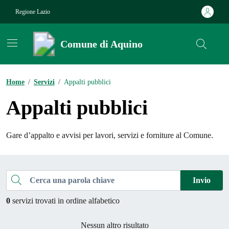
Vai ai contenuti
Vai al footer
Regione Lazio
Comune di Aquino
Contenuti in evidenza
Home
/
Servizi
/
Appalti pubblici
Appalti pubblici
Gare d’appalto e avvisi per lavori, servizi e forniture al Comune.
Esplora tutti i servizi
Cerca una parola chiave
Invio
0
servizi trovati in ordine alfabetico
Nessun altro risultato