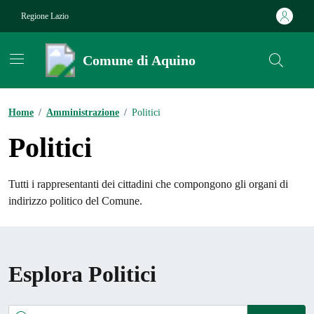
Vai ai contenuti
Vai al footer
Regione Lazio
Comune di Aquino
Contenuti in evidenza
Home
/
Amministrazione
/
Politici
Politici
Tutti i rappresentanti dei cittadini che compongono gli organi di
indirizzo politico del Comune.
Esplora Politici