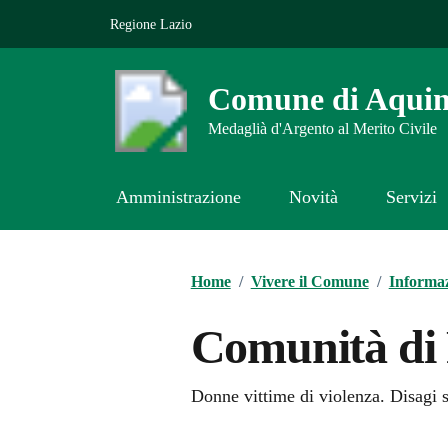
Vai ai contenuti
Vai al footer
Regione Lazio
Comune di Aqui
Medaglià d'Argento al Merito Civile
Amministrazione
Novità
Servizi
Contenuti in evidenza
Home
/
Vivere il Comune
/
Informaz
Comunità di 
Donne vittime di violenza. Disagi s