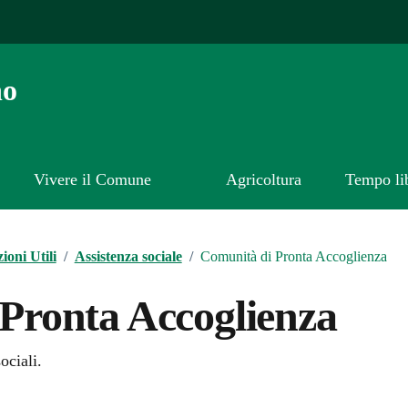
no
Vivere il Comune
Agricoltura
Tempo li
ioni Utili
/
Assistenza sociale
/
Comunità di Pronta Accoglienza
Pronta Accoglienza
ociali.