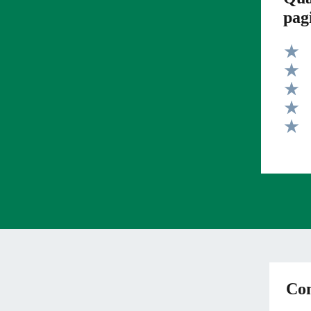
pag
Valut
Valut
Valut
Valut
Valut
Con