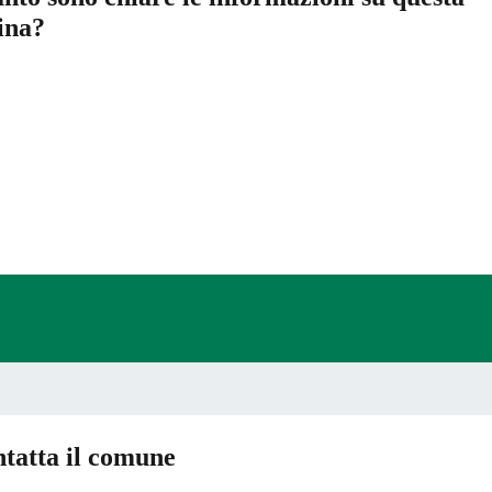
ina?
a 5 stelle su 5
a 4 stelle su 5
a 3 stelle su 5
a 2 stelle su 5
a 1 stelle su 5
tatta il comune