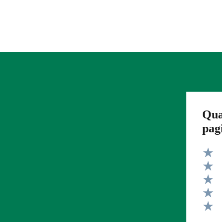
Qua
pag
Valut
Valut
Valut
Valut
Valut