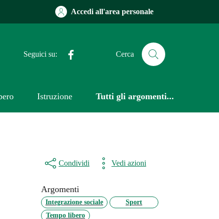
Accedi all'area personale
Facebook
Seguici su:
Cerca
bero
Istruzione
Tutti gli argomenti...
Condividi
Vedi azioni
Argomenti
Integrazione sociale
Sport
Tempo libero