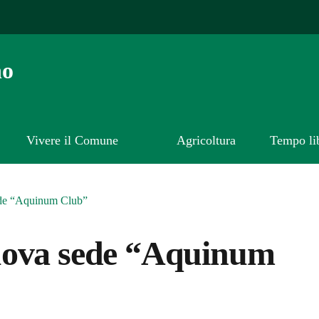
no
Vivere il Comune
Agricoltura
Tempo li
ede “Aquinum Club”
uova sede “Aquinum