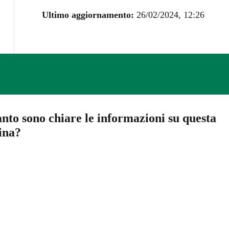
Ultimo aggiornamento:
26/02/2024, 12:26
nto sono chiare le informazioni su questa
ina?
a 5 stelle su 5
a 4 stelle su 5
a 3 stelle su 5
a 2 stelle su 5
a 1 stelle su 5