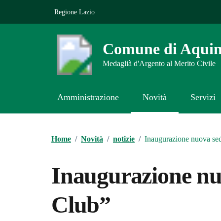
Vai ai contenuti
Vai al footer
Regione Lazio
Comune di Aqui
Medaglià d'Argento al Merito Civile
Amministrazione
Novità
Servizi
Contenuti in evidenza
Home
/
Novità
/
notizie
/
Inaugurazione nuova s
Inaugurazione n
Club”