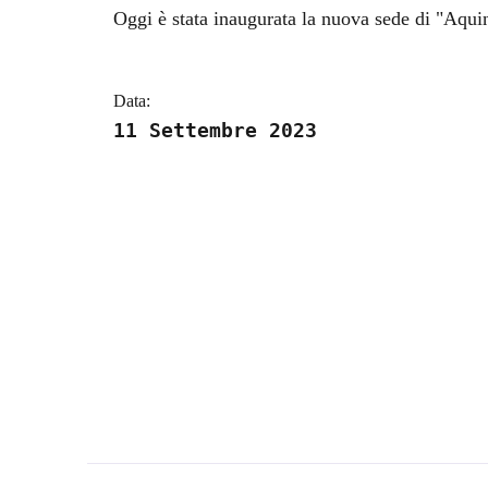
Dettagli della notizi
Oggi è stata inaugurata la nuova sede di "Aqu
Data:
11 Settembre 2023