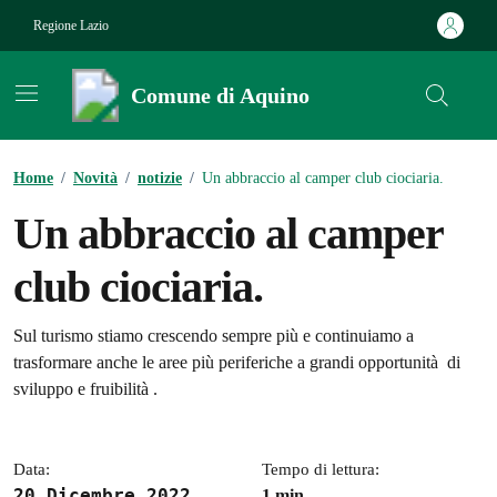
Vai ai contenuti
Vai al footer
Regione Lazio
Comune di Aquino
Contenuti in evidenza
Home
/
Novità
/
notizie
/
Un abbraccio al camper club ciociaria.
Un abbraccio al camper
club ciociaria.
Dettagli della notizia
Sul turismo stiamo crescendo sempre più e continuiamo a
trasformare anche le aree più periferiche a grandi opportunità di
sviluppo e fruibilità .
Data:
Tempo di lettura:
20 Dicembre 2022
1 min