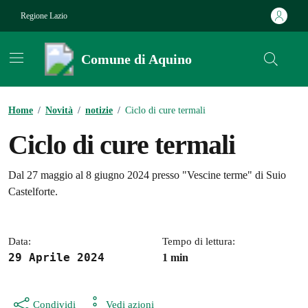
Vai ai contenuti
Vai al footer
Regione Lazio
Comune di Aquino
Contenuti in evidenza
Home
/
Novità
/
notizie
/
Ciclo di cure termali
Ciclo di cure termali
Dettagli della notizia
Dal 27 maggio al 8 giugno 2024 presso "Vescine terme" di Suio
Castelforte.
Data:
Tempo di lettura:
29 Aprile 2024
1 min
Condividi
Vedi azioni