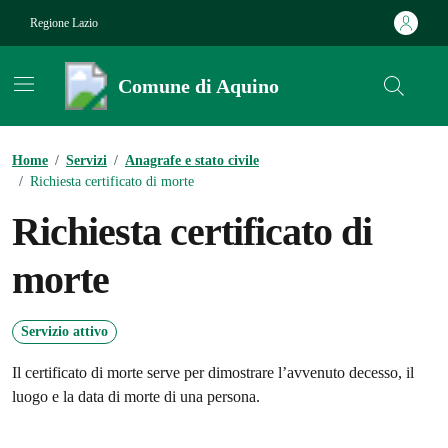
Vai ai contenuti
Vai al footer
Regione Lazio
Comune di Aquino
Contenuti in evidenza
Home
/
Servizi
/
Anagrafe e stato civile
/
Richiesta certificato di morte
Richiesta certificato di
morte
Servizio attivo
Il certificato di morte serve per dimostrare l’avvenuto decesso, il
luogo e la data di morte di una persona.