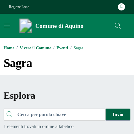
Vai ai contenuti
Vai al footer
Regione Lazio
Comune di Aquino
Contenuti in evidenza
Home
/
Vivere il Comune
/
Eventi
/
Sagra
Sagra
Esplora
Cerca
Invio
1 elementi trovati in ordine alfabetico